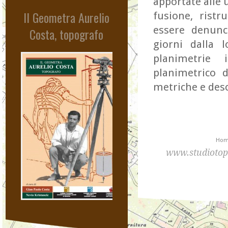
Avventura Africana
apportate alle 
Il Geometra Aurelio
fusione, ristr
essere denunci
Costa, topografo
giorni dalla 
planimetrie 
planimetrico d
metriche e desc
Hom
www.studiotop